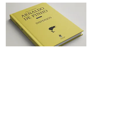
OBRAS ESCOLHIDAS DE ARNALDO DE PINHO –
VOLUME 5 [Design, paginação, digitalização e pré-
impressão]
RORIZ. HISTÓRIA DE UMA QUINTA NO CORAÇÃO DO